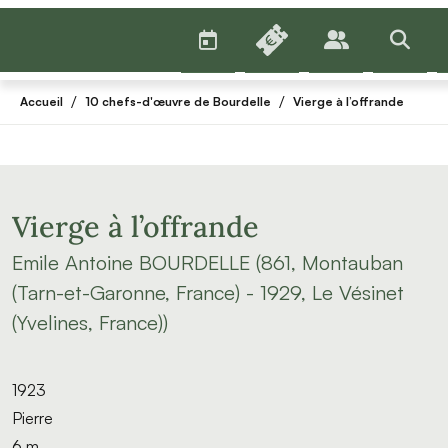
AGENDA
BILLETTERIE
PUBLICS
>RECHE
/
/
Accueil
10 chefs-d'œuvre de Bourdelle
Vierge à l’offrande
Vierge à l’offrande
Emile Antoine BOURDELLE (861, Montauban
(Tarn-et-Garonne, France) - 1929, Le Vésinet
(Yvelines, France))
1923
Pierre
6 m