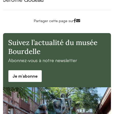
Facebook<
Mail<
Partager cette page sur
Suivez l’actualité du musée
Bourdelle
Abonnez-vous à notre newsletter
Je m’abonne