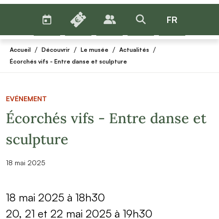
AGENDA
BILLETTERIE
FR
PUBLICS
>RECHERCHER
Menu
/
/
/
/
Accueil
Découvrir
Le musée
Actualités
Écorchés vifs - Entre danse et sculpture
EVÉNEMENT
Écorchés vifs - Entre danse et
sculpture
18 mai 2025
18 mai 2025 à 18h30
20, 21 et 22 mai 2025 à 19h30