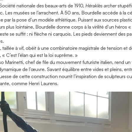
Société nationale des beaux-arts de 1910,
Héraklès archer
stupéfie
. Les musées se l’arrachent. À 50 ans, Bourdelle accède à la cél
par la pose d’un modèle athlétique. Puisant aux sources plasti
urs plus lointaine, Bourdelle donne corps à la virilité d’un héros
ste se suffit : ni flèche ni carquois. Les pieds deviennent des pat
s.
 taillée à vif, obéit à une combinatoire magistrale de tension et 
« C’est l’élan qui est la loi suprême. »
 Marinetti, chef de file du mouvement futuriste italien, rend un 
namique de l’œuvre. Savant équilibre entre vides et pleins, entr
uesse de cette construction nourrit l’inspiration de sculpteurs cu
vante, comme Henri Laurens.