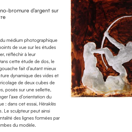
tino-bromure d’argent sur
rre
e du médium photographique
 points de vue sur les études
r, réfléchir à leur
ans cette étude de dos, le
gouache fait d’autant mieux
ructure dynamique des vides et
bricolage de deux cubes de
tes, posés sur une sellette,
er l’axe d’orientation du
ue : dans cet essai,
Héraklès
. Le sculpteur peut ainsi
ontalité des lignes formées par
 jambes du modèle.