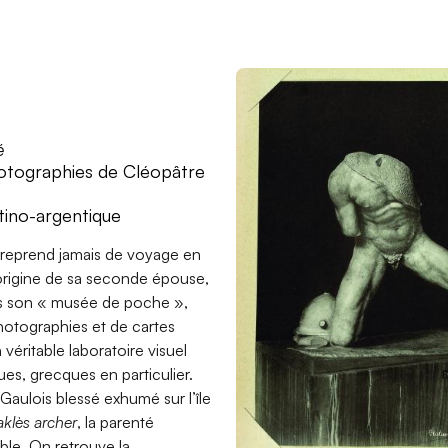
é
tographies de Cléopâtre
tino-argentique
treprend jamais de voyage en
origine de sa seconde épouse,
s son « musée de poche »,
tographies et de cartes
 véritable laboratoire visuel
es, grecques en particulier.
 Gaulois blessé exhumé sur l’île
klès archer
, la parenté
sible. On retrouve la