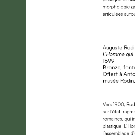
morphologie gé
articulées auto
Auguste Rodi
L’Homme qui
1899
Bronze, fonte
Offert à Anto
musée Rodin,
Vers 1900, Rod
sur l’état frag
romaines, qui in
plastique. L’H
l’assemblage d