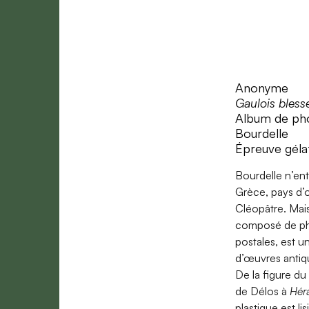
Anonyme
Gaulois bless
Album de pho
Bourdelle
Épreuve géla
Bourdelle n’en
Grèce, pays d’
Cléopâtre. Mai
composé de pho
postales, est un
d’œuvres antiqu
De la figure du
de Délos à
Héra
plastique est li