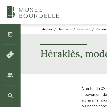
AGENDA
/
/
/
Accueil
Découvrir
Le musée
Parcour
BILLETTERIE
Héraklès, mod
PUBLICS
À l’aube du XXe
mouvement de r
>RECHERCHER
archaïsme nourr
ou océanienne