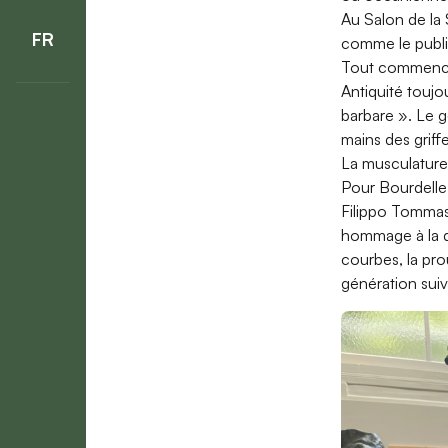
Au Salon de la 
FR
comme le public
Tout commence 
Antiquité toujo
barbare ». Le ge
mains des griffe
La musculature,
Pour Bourdelle, 
Filippo Tommaso
hommage à la dy
courbes, la pro
génération sui