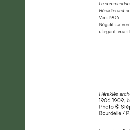
Le commandant 
Héraklès archer 
Vers 1906
Négatif sur ver
d’argent, vue 
Héraklès arch
1906-1909, b
Photo © Stép
Bourdelle / P