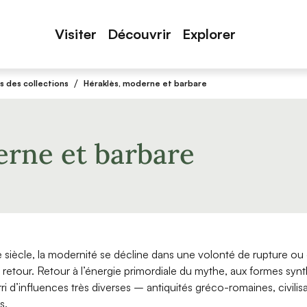
Visiter
Découvrir
Explorer
/
s des collections
Héraklès, moderne et barbare
erne et barbare
 siècle, la modernité se décline dans une volonté de rupture ou
etour. Retour à l’énergie primordiale du mythe, aux formes synt
i d’influences très diverses – antiquités gréco-romaines, civilisa
s.