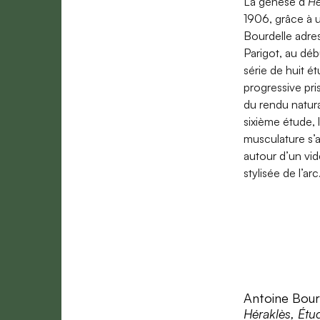
La genèse d’
Hé
1906, grâce à 
Bourdelle adr
Parigot, au dé
série de huit é
progressive pri
du rendu natura
sixième étude, la
musculature s’
autour d’un vid
stylisée de l’arc
Antoine Bour
Héraklès, Étu