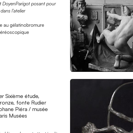
DoyenParigot posant pour
dans l’atelier
re au gélatinobromure
stéréoscopique
er
Sixième étude,
ronze, fonte Rudier
hane Piéra / musée
aris Musées