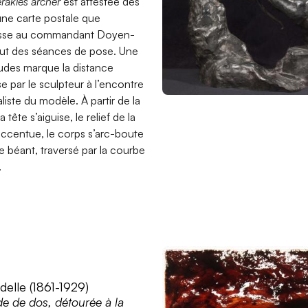
raklès archer
est attestée dès
une carte postale que
esse au commandant Doyen-
but des séances de pose. Une
tudes marque la distance
se par le sculpteur à l’encontre
liste du modèle. À partir de la
 tête s’aiguise, le relief de la
accentue, le corps s’arc-boute
e béant, traversé par la courbe
.
delle (1861-1929)
de de dos, détourée à la