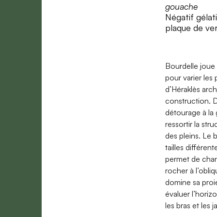
gouache
Négatif géla
plaque de ve
Bourdelle jou
pour varier les
d’Héraklès arche
construction. D
détourage à la 
ressortir la st
des pleins. Le 
tailles différen
permet de chang
rocher à l’obliq
domine sa proie
évaluer l’horiz
les bras et les