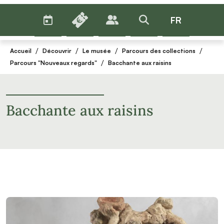
AGENDA
BILLETTERIE
FR
PUBLICS
>RECHERCHER
Menu
/
/
/
/
Accueil
Découvrir
Le musée
Parcours des collections
/
Parcours "Nouveaux regards"
Bacchante aux raisins
Bacchante aux raisins