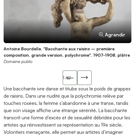
Agrandir
Agrandir
Antoine Bourdelle, "Bacchante aux raisins – première
Antoine Bourdelle, "Papalouké travaille !", s.d., aquarelle
composition, grande version, polychrome", 1907-1908, plâtre
Domaine public
Domaine public
Slide précédente
1
/ 2
Slide suivant
Une bacchante ivre danse et titube sous le poids de grappes
de raisins. Dans une nudité que la polychromie relève par
touches rosées, la femme s’abandonne à une transe, tandis
que son visage affiche une étrange sérénité. La bacchante
transcrit une forme d’excès et de sexualité débridée pour les
artistes qui réinvestissent sa représentation au 19e siècle.
Volontiers menaçante, elle permet aux artistes d’imaginer