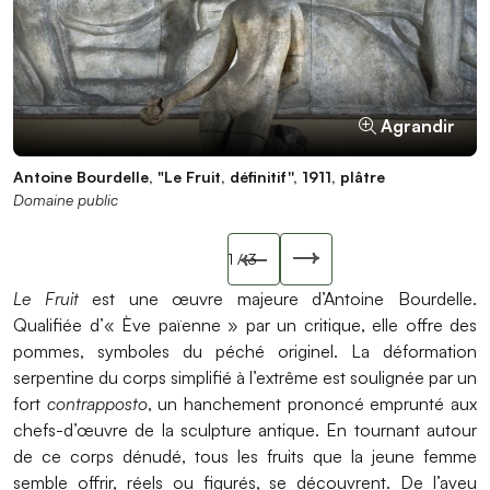
Agrandir
Agrandir
Agrandir
Antoine Bourdelle, "Le Fruit, définitif'', 1911, plâtre
Antoine Bourdelle, "Le Fruit, définitif'', 1911, plâtre
Antoine Bourdelle, "Le Fruit, définitif'', 1911, plâtre
Domaine public
Domaine public
Domaine public
Slide précédente
1
/ 3
Slide suivant
Le Fruit
est une œuvre majeure d’Antoine Bourdelle.
Qualifiée d’« Ève païenne » par un critique, elle offre des
pommes, symboles du péché originel. La déformation
serpentine du corps simplifié à l’extrême est soulignée par un
fort
contrapposto
, un hanchement prononcé emprunté aux
chefs-d’œuvre de la sculpture antique. En tournant autour
de ce corps dénudé, tous les fruits que la jeune femme
semble offrir, réels ou figurés, se découvrent. De l’aveu