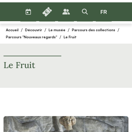
AGENDA
BILLETTERIE
FR
PUBLICS
>RECHERCHER
Menu
/
/
/
/
Accueil
Découvrir
Le musée
Parcours des collections
/
Parcours "Nouveaux regards"
Le Fruit
Le Fruit