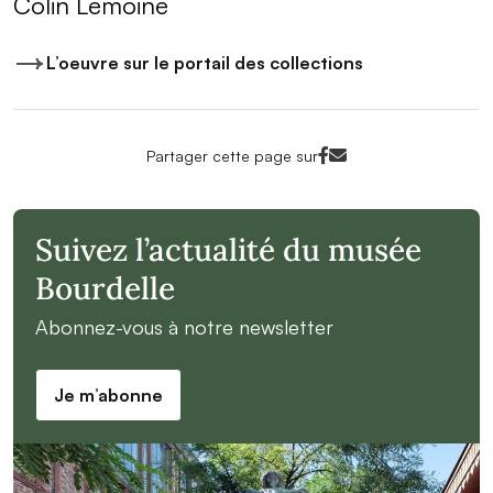
Colin Lemoine
L’oeuvre sur le portail des collections
Facebook<
Mail<
Partager cette page sur
Suivez l’actualité du musée
Bourdelle
Abonnez-vous à notre newsletter
Je m’abonne