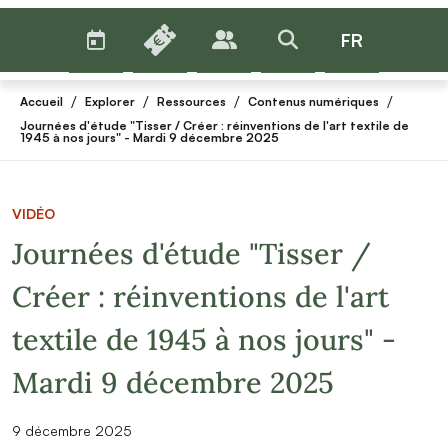
AGENDA
BILLETTERIE
FR
PUBLICS
>RECHERCHER
Menu
/
/
/
/
Accueil
Explorer
Ressources
Contenus numériques
Journées d'étude "Tisser / Créer : réinventions de l'art textile de
1945 à nos jours" - Mardi 9 décembre 2025
VIDÉO
Journées d'étude "Tisser /
Créer : réinventions de l'art
textile de 1945 à nos jours" -
Mardi 9 décembre 2025
9 décembre 2025