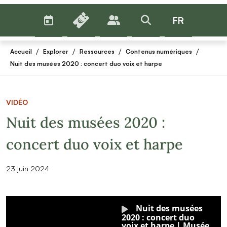
AGENDA
BILLETTERIE
FR
PUBLICS
>RECHERCHER
Menu
/
/
/
/
Accueil
Explorer
Ressources
Contenus numériques
Nuit des musées 2020 : concert duo voix et harpe
VIDÉO
Nuit des musées 2020 :
concert duo voix et harpe
23 juin 2024