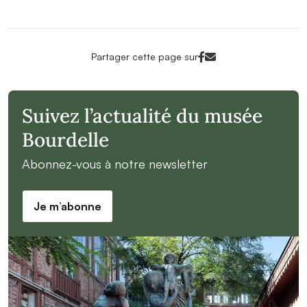
Facebook<
Mail<
Partager cette page sur
Suivez l’actualité du musée
Bourdelle
Abonnez-vous à notre newsletter
Je m’abonne