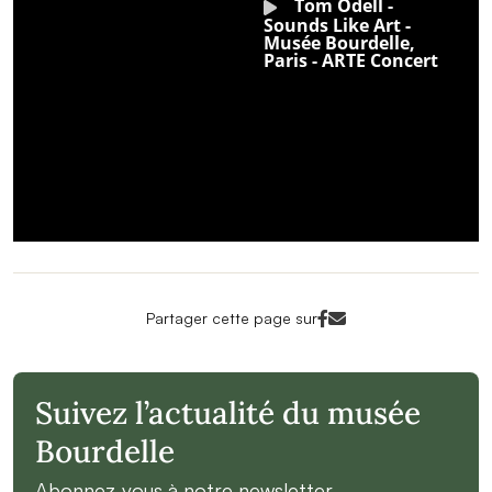
Facebook<
Mail<
Partager cette page sur
Suivez l’actualité du musée
Bourdelle
Abonnez-vous à notre newsletter