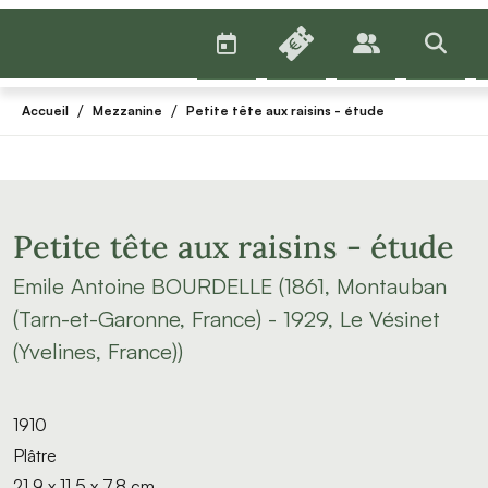
AGENDA
BILLETTERIE
PUBLICS
>RECHE
/
/
Accueil
Mezzanine
Petite tête aux raisins - étude
Petite tête aux raisins - étude
Emile Antoine BOURDELLE (1861, Montauban
(Tarn-et-Garonne, France) - 1929, Le Vésinet
(Yvelines, France))
1910
Plâtre
21,9 x 11,5 x 7,8 cm