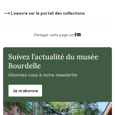
L’oeuvre sur le portail des collections
Facebook<
Mail<
Partager cette page sur
Suivez l’actualité du musée
Bourdelle
Abonnez-vous à notre newsletter
Je m’abonne