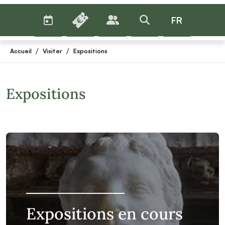
AGENDA
BILLETTERIE
FR
PUBLICS
>RECHERCHER
Menu
/
/
Accueil
Visiter
Expositions
Expositions
Expositions en cours