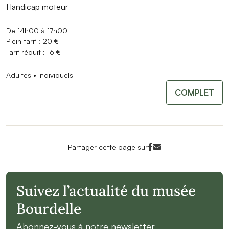
Handicap moteur
De 14h00 à 17h00
Plein tarif : 20 €
Tarif réduit : 16 €
Adultes • Individuels
COMPLET
Facebook<
Mail<
Partager cette page sur
Suivez l’actualité du musée
Bourdelle
Abonnez-vous à notre newsletter