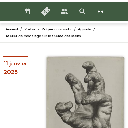
AGENDA
BILLETTERIE
FR
PUBLICS
>RECHERCHER
Menu
/
/
/
/
Accueil
Visiter
Préparer sa visite
Agenda
Atelier de modelage sur le thème des Mains
11 janvier
2025