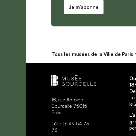
Je m’abonne
Tous les musées
de la Ville de Paris
Ou
18
Der
Le 
18, rue Antoine-
le
Bourdelle 75015
Paris
L’
gr
Tél. :
01 49 54 73
per
73