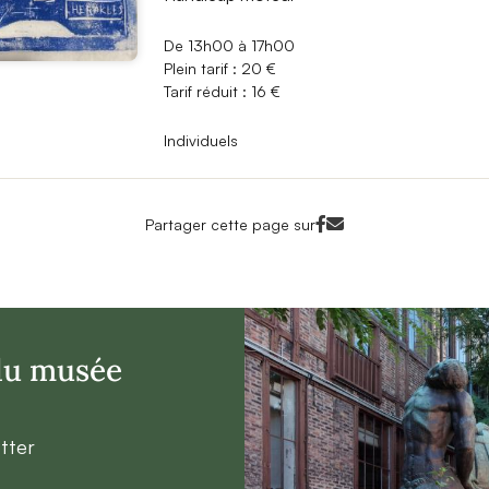
De 13h00 à 17h00
Plein tarif : 20 €
Tarif réduit : 16 €
Individuels
Facebook<
Mail<
Partager cette page sur
 du musée
tter