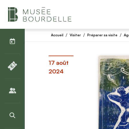
AGENDA
/
/
/
Accueil
Visiter
Préparer sa visite
Ag
BILLETTERIE
17 août
2024
PUBLICS
>RECHERCHER