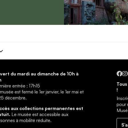
Fa
vert du mardi au dimanche de 10h à
h
Tous 
nière entrée : 17h15
!
musée est fermé le 1er janvier, le 1er mai et
 25 décembre.
Inscr
pour 
accès aux collections permanentes est
Musée
atuit.
Le musée est accessible aux
sonnes à mobilité réduite.
S’