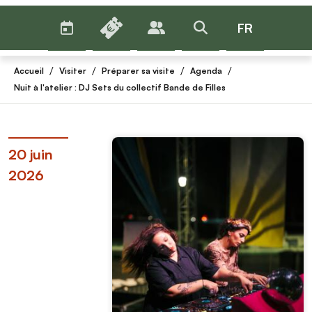
AGENDA
BILLETTERIE
FR
PUBLICS
>RECHERCHER
Menu
/
/
/
/
Accueil
Visiter
Préparer sa visite
Agenda
Nuit à l'atelier : DJ Sets du collectif Bande de Filles
20 juin
2026