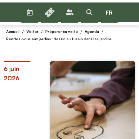
AGENDA
BILLETTERIE
FR
PUBLICS
>RECHERCHER
Menu
/
/
/
/
Accueil
Visiter
Préparer sa visite
Agenda
Rendez-vous aux jardins : dessin au fusain dans les jardins
6 juin
2026