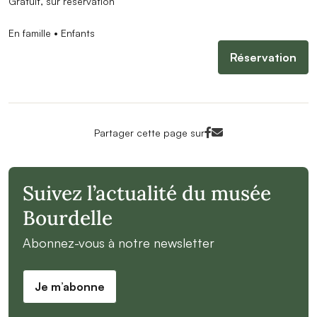
Gratuit, sur réservation
En famille • Enfants
Réservation
Facebook<
Mail<
Partager cette page sur
Suivez l’actualité du musée
Bourdelle
Abonnez-vous à notre newsletter
Je m’abonne