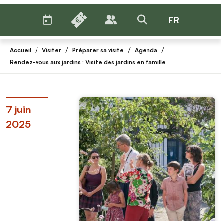
AGENDA
BILLETTERIE
FR
PUBLICS
>RECHERCHER
Menu
/
/
/
/
Accueil
Visiter
Préparer sa visite
Agenda
Rendez-vous aux jardins : Visite des jardins en famille
7 juin
2025