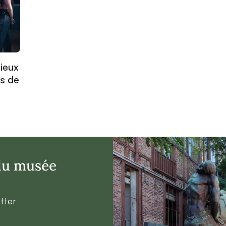
lieux
es de
 du musée
tter