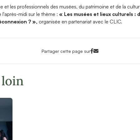
se et les professionnels des musées, du patrimoine et de la cultu
 l'après-midi sur le thème :
« Les musées et lieux culturels :
éconnexion ? »,
organisée en partenariat avec le CLIC.
Facebook<
Mail<
Partager cette page sur
 loin