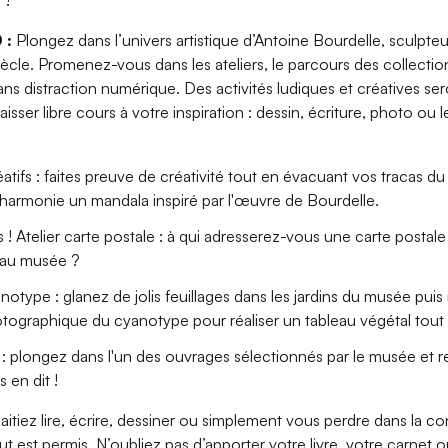
 !
 :
Plongez dans l’univers artistique d’Antoine Bourdelle, sculpte
ècle. Promenez-vous dans les ateliers, le parcours des collections
ns distraction numérique. Des activités ludiques et créatives s
aisser libre cours à votre inspiration : dessin, écriture, photo ou l
tifs : faites preuve de créativité tout en évacuant vos tracas du
 harmonie un mandala inspiré par l'œuvre de Bourdelle.
! Atelier carte postale : à qui adresserez-vous une carte postal
 au musée ?
otype : glanez de jolis feuillages dans les jardins du musée puis 
ographique du cyanotype pour réaliser un tableau végétal tout
 : plongez dans l'un des ouvrages sélectionnés par le musée et r
 en dit !
tiez lire, écrire, dessiner ou simplement vous perdre dans la c
t est permis. N’oubliez pas d’apporter votre livre, votre carnet o