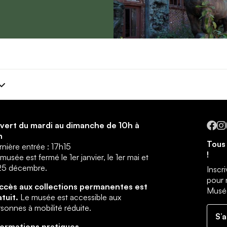
Fa
vert du mardi au dimanche de 10h à
h
Tous 
nière entrée : 17h15
!
musée est fermé le 1er janvier, le 1er mai et
 25 décembre.
Inscr
pour 
accès aux collections permanentes est
Musée
atuit.
Le musée est accessible aux
sonnes à mobilité réduite.
S’
formations pratiques