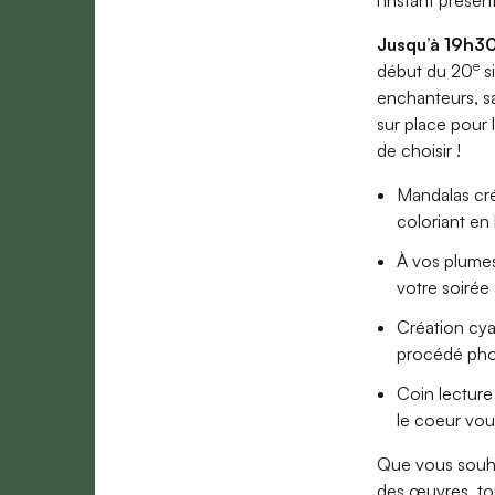
l'instant présent
Jusqu’à 19h30
e
début du 20
si
enchanteurs, sa
sur place pour l
de choisir !
Mandalas créa
coloriant en
À
vos plumes 
votre soirée
Création cyan
procédé phot
Coin lecture
le coeur vous
Que vous souhai
des œuvres, tou