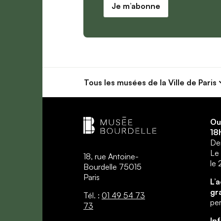
Je m’abonne
Tous les musées
de la Ville de Paris
Ou
18
Der
Le 
18, rue Antoine-
le
Bourdelle 75015
Paris
L’
gr
Tél. :
01 49 54 73
per
73
In