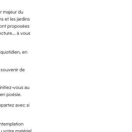
ur majeur du
 et les jardins
eront proposées
ecture... à vous
 quotidien, en
e souvenir de
initiez-vous au
 en poésie.
epartez avec si
ontemplation
u votre matériel