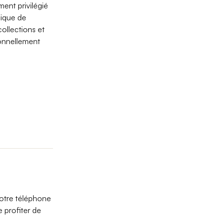
ent privilégié
nique de
ollections et
onnellement
votre téléphone
e profiter de