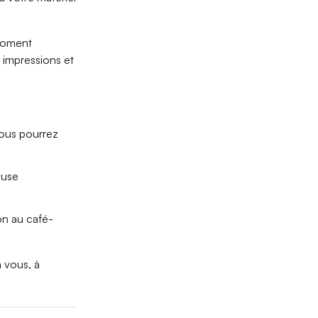
moment
 impressions et
vous pourrez
ause
on au café-
 vous,
à