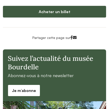
Acheter un billet
Facebook<
Mail<
Partager cette page sur
Suivez l’actualité du musée
Bourdelle
Abonnez-vous à notre newsletter
Je m’abonne