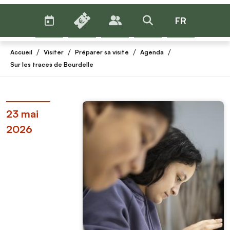
AGENDA
BILLETTERIE
FR
PUBLICS
>RECHERCHER
Menu
/
/
/
/
Accueil
Visiter
Préparer sa visite
Agenda
Sur les traces de Bourdelle
23 mai
2026