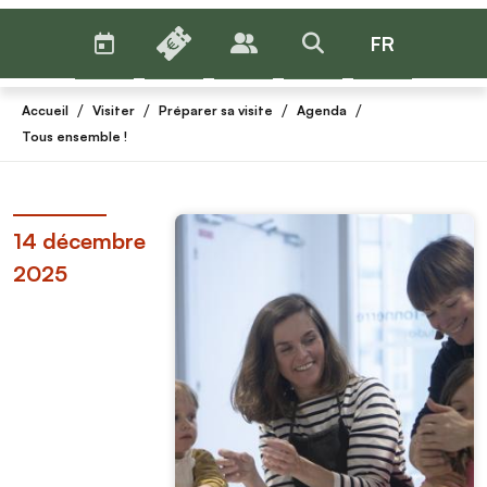
AGENDA
BILLETTERIE
FR
PUBLICS
>RECHERCHER
Menu
/
/
/
/
Accueil
Visiter
Préparer sa visite
Agenda
Tous ensemble !
14 décembre
2025