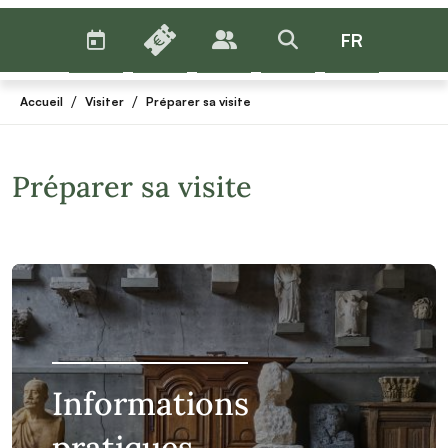
AGENDA
BILLETTERIE
FR
PUBLICS
>RECHERCHER
Menu
/
/
Accueil
Visiter
Préparer sa visite
Préparer sa visite
Informations
pratiques