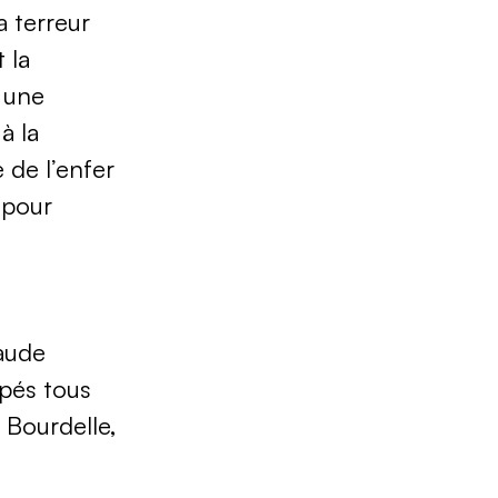
a terreur
 la
: une
à la
e de l’enfer
 pour
laude
upés tous
e Bourdelle,