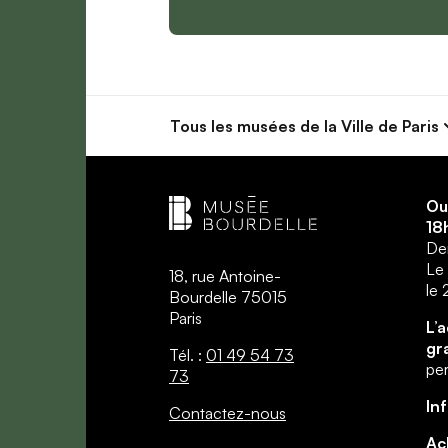
Tous les musées
de la Ville de Paris
Ou
18
Der
Le 
18, rue Antoine-
le
Bourdelle 75015
Paris
L’
gr
Tél. :
01 49 54 73
per
73
In
Contactez-nous
Ac