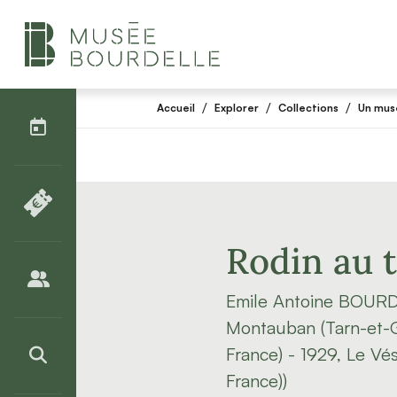
AGENDA
/
/
/
Accueil
Explorer
Collections
Un musé
BILLETTERIE
Rodin au t
PUBLICS
Emile Antoine BOURD
Montauban (Tarn-et-
France) - 1929, Le Vés
>RECHERCHER
France))