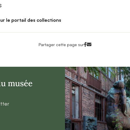
s
ur le portail des collections
Facebook<
Mail<
Partager cette page sur
 du musée
tter