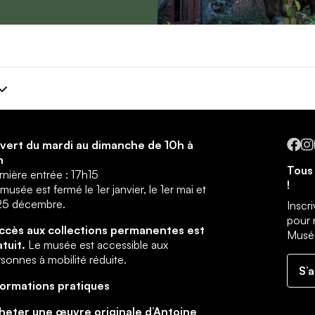
Fa
vert du mardi au dimanche de 10h à
h
Tous 
nière entrée : 17h15
!
musée est fermé le 1er janvier, le 1er mai et
 25 décembre.
Inscr
pour 
accès aux collections permanentes est
Musée
atuit.
Le musée est accessible aux
sonnes à mobilité réduite.
S’
formations pratiques
heter une œuvre originale d’Antoine