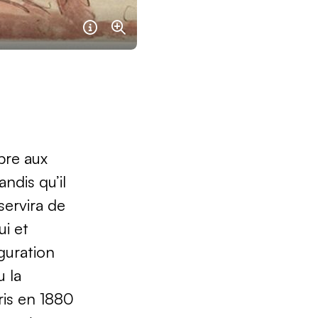
Information sur l'image navigart5
Agrandir
pre aux
ndis qu’il
servira de
ui et
iguration
u la
ris en 1880