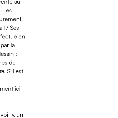
senté au
. Les
eurement,
il / Ses
effectue en
par la
essin :
nes de
te
. S’il est
ement ici
 voit « un