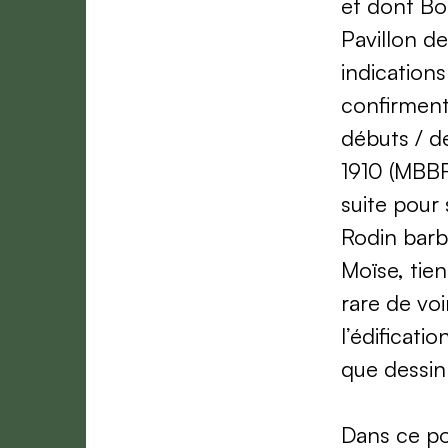
et dont Bo
Pavillon de
indication
confirment 
débuts / de
1910 (MBBR
suite pour 
Rodin barb
Moïse, tie
rare de vo
l’édificati
que dessin
Dans ce por