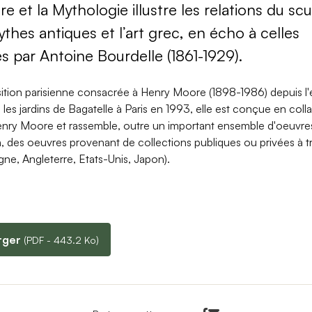
 et la Mythologie illustre les relations du sc
thes antiques et l’art grec, en écho à celles
s par Antoine Bourdelle (1861-1929).
ition parisienne consacrée à Henry Moore (1898-1986) depuis l'
les jardins de Bagatelle à Paris en 1993, elle est conçue en coll
enry Moore et rassemble, outre un important ensemble d'oeuvre
on, des oeuvres provenant de collections publiques ou privées à tr
ne, Angleterre, Etats-Unis, Japon).
rger
(PDF - 443.2 Ko)