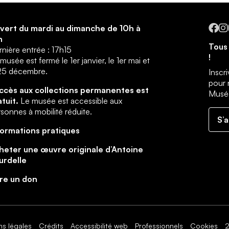
Fa
vert du mardi au dimanche de 10h à
h
Tous 
nière entrée : 17h15
!
musée est fermé le 1er janvier, le 1er mai et
 25 décembre.
Inscr
pour 
accès aux collections permanentes est
Musée
atuit.
Le musée est accessible aux
sonnes à mobilité réduite.
S’
formations pratiques
heter une œuvre originale d’Antoine
urdelle
ire un don
ns légales
Crédits
Accessibilité web
Professionnels
Cookies
2