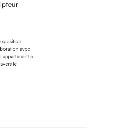
ulpteur
exposition
aboration avec
s appartenant à
avers le