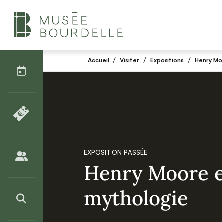
AGENDA
/
/
/
Accueil
Visiter
Expositions
Henry Mo
BILLETTERIE
EXPOSITION PASSÉE
PUBLICS
Henry Moore e
mythologie
>RECHERCHER