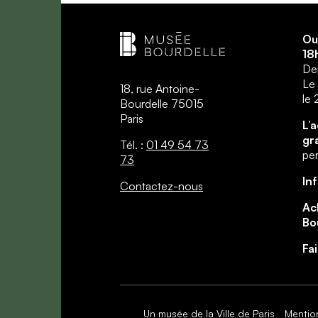
Ou
18
Der
Le 
18, rue Antoine-
le
Bourdelle 75015
Paris
L’
gr
Tél. :
01 49 54 73
per
73
In
Contactez-nous
Ac
Bo
Fa
Un musée de la Ville de Paris
Mentio