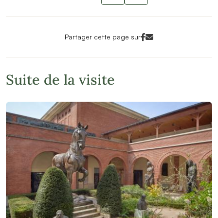
Slide suivant
Facebook<
Mail<
Partager cette page sur
Suite de la visite