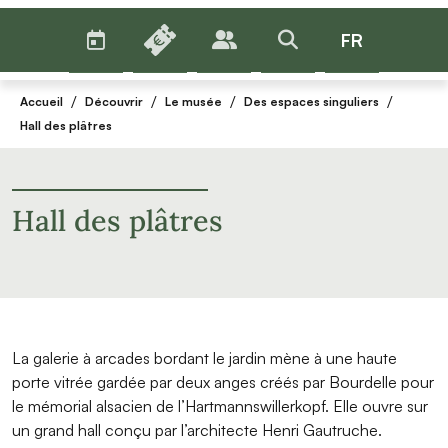
AGENDA
BILLETTERIE
FR
PUBLICS
>RECHERCHER
Menu
/
/
/
/
Accueil
Découvrir
Le musée
Des espaces singuliers
Hall des plâtres
Hall des plâtres
La galerie à arcades bordant le jardin mène à une haute
porte vitrée gardée par deux anges créés par Bourdelle pour
le mémorial alsacien de l’Hartmannswillerkopf. Elle ouvre sur
un grand hall conçu par l’architecte Henri Gautruche.